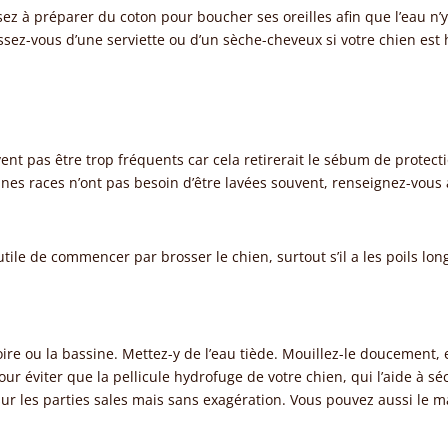
nsez à préparer du coton pour boucher ses oreilles afin que l’eau n
ssez-vous d’une serviette ou d’un sèche-cheveux si votre chien est 
ent pas être trop fréquents car cela retirerait le sébum de protecti
aines races n’ont pas besoin d’être lavées souvent, renseignez-vous 
utile de commencer par brosser le chien, surtout s’il a les poils lon
re ou la bassine. Mettez-y de l’eau tiède. Mouillez-le doucement, en
ur éviter que la pellicule hydrofuge de votre chien, qui l’aide à s
r les parties sales mais sans exagération. Vous pouvez aussi le m