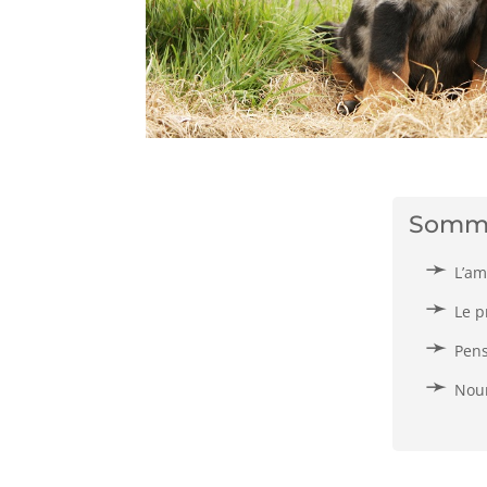
Somm
L’am
Le p
Pens
Nour