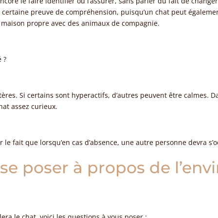
 encore le faire identifier ou l’assurer, sans parler du fait de chang
 certaine preuve de compréhension, puisqu’un chat peut également f
ne maison propre avec des animaux de compagnie.
 ?
tères. Si certains sont hyperactifs, d’autres peuvent être calmes. 
chat assez curieux.
r le fait que lorsqu’en cas d’absence, une autre personne devra s’
 se poser à propos de l’en
ra le chat, voici les questions à vous poser :