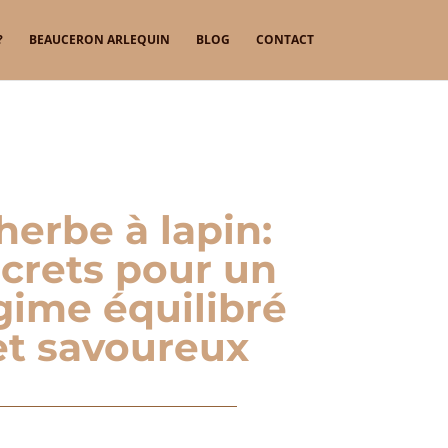
?
BEAUCERON ARLEQUIN
BLOG
CONTACT
herbe à lapin:
crets pour un
gime équilibré
et savoureux