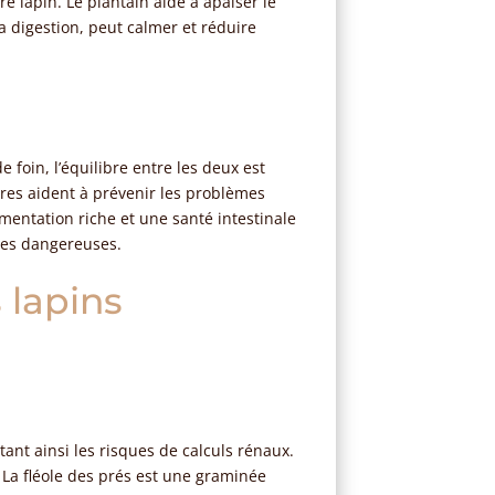
re lapin. Le plantain aide à apaiser le
la digestion, peut calmer et réduire
 foin, l’équilibre entre les deux est
bres aident à prévenir les problèmes
mentation riche et une santé intestinale
ales dangereuses.
s lapins
ant ainsi les risques de calculs rénaux.
 La fléole des prés est une graminée