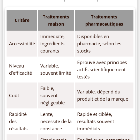
Traitements
Traitements
Critère
maison
pharmaceutiques
Immédiate,
Disponibles en
Accessibilité
ingrédients
pharmacie, selon les
courants
stocks
Éprouvé avec principes
Niveau
Variable,
actifs scientifiquement
d’efficacité
souvent limité
testés
Faible,
Variable, dépend du
Coût
souvent
produit et de la marque
négligeable
Rapidité
Lente,
Rapide et ciblée,
des
nécessite de la
résultats souvent
résultats
constance
immédiats
Simple mais
Facilité avec instructions,