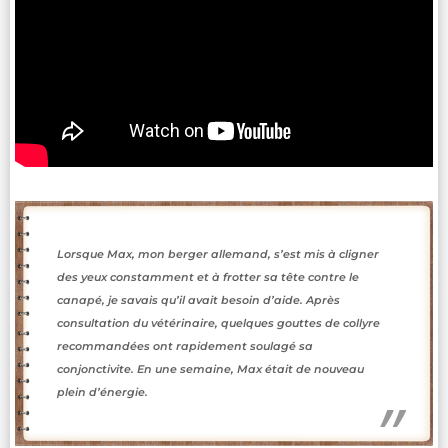
Lorsque Max, mon berger allemand, s’est mis à cligner
des yeux constamment et à frotter sa tête contre le
canapé, je savais qu’il avait besoin d’aide. Après
consultation du vétérinaire, quelques gouttes de collyre
recommandées ont rapidement soulagé sa
conjonctivite. En une semaine, Max était de nouveau
plein d’énergie.